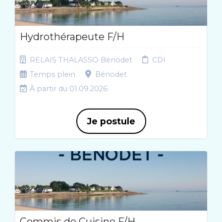
Hydrothérapeute F/H
RELAIS THALASSO Bénodet
CDI
Temps plein
Bénodet
À partir du 01.09.2026
Je postule
Commis de Cuisine F/H