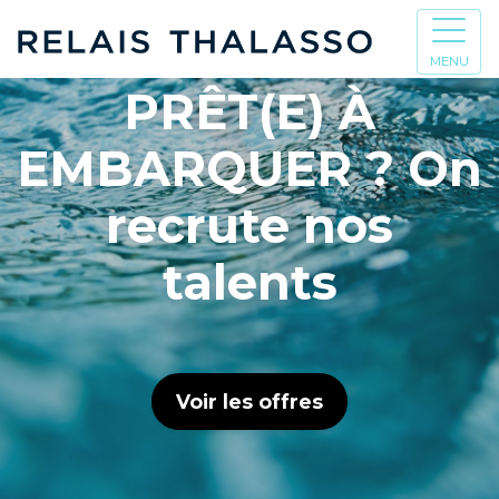
MENU
PRÊT(E) À
EMBARQUER ? On
recrute nos
talents
Voir les offres