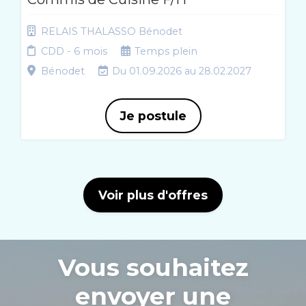
RELAIS THALASSO Bénodet
CDD - 6 mois
Temps plein
Bénodet
Du 01.09.2026 au 28.02.2027
Je postule
Voir plus d'offres
Vous souhaitez
envoyer une