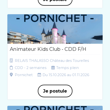
Animateur Kids Club - CDD F/H
RELAIS THALASSO Château des Tourelles
CDD - 2 semaines
Temps plein
Pornichet
Du 15.10.2026 au 01.11.2026
Je postule