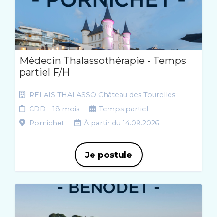
Médecin Thalassothérapie - Temps
partiel F/H
RELAIS THALASSO Château des Tourelles
CDD - 18 mois
Temps partiel
Pornichet
À partir du 14.09.2026
Je postule