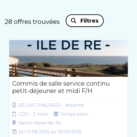
Filtres
28
offres trouvées
Commis de salle service continu
petit-déjeuner et midi F/H
RELAIS THALASSO - Atalante
CDD - 2 mois
Temps plein
Sainte-Marie-de-Ré
Du 10.08.2026 au 30.09.2026